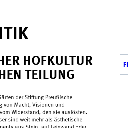
ITIK
ER HOFKULTUR B
F
EN TEILUNG
ärten der Stiftung Preußische
g von Macht, Visionen und
vom Widerstand, den sie auslösten.
er sind weit mehr als ästhetische
ements aus Stein, auf Leinwand oder