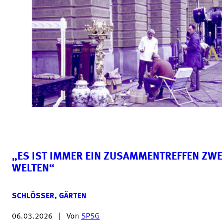
„ES IST IMMER EIN ZUSAMMENTREFFEN ZWE
WELTEN“
SCHLÖSSER
,
GÄRTEN
06.03.2026
|
Von
SPSG