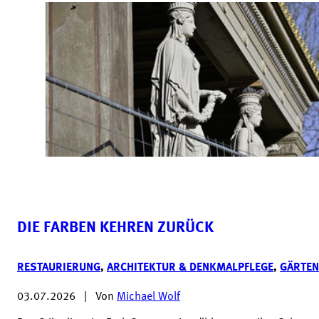
DIE FARBEN KEHREN ZURÜCK
RESTAURIERUNG
,
ARCHITEKTUR & DENKMALPFLEGE
,
GÄRTEN
03.07.2026
|
Von
Michael Wolf