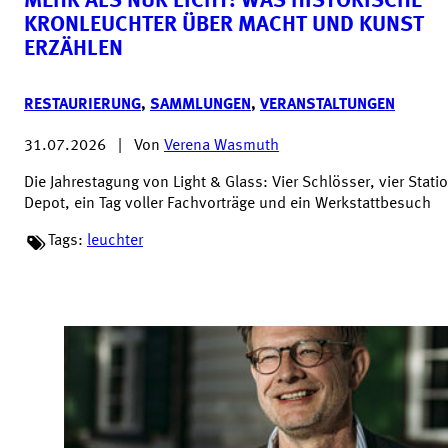
MEHR ALS NUR LICHT: WAS HISTORISCHE
KRONLEUCHTER ÜBER MACHT UND KUNST
ERZÄHLEN
RESTAURIERUNG
,
SAMMLUNGEN
,
VERANSTALTUNGEN
31.07.2026
|
Von
Verena Wasmuth
Die Jahrestagung von Light & Glass: Vier Schlösser, vier Stati
Depot, ein Tag voller Fachvorträge und ein Werkstattbesuch
Tags:
leuchter