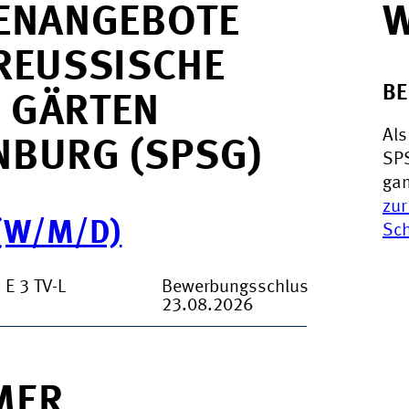
LENANGEBOTE
W
EUSSISCHE S
BE
GÄRTEN B
Als
BURG (SPSG)
SPS
gan
zur
(W/M/D)
Sch
E 3 TV-L
Bewerbungsschluss:
23.08.2026
MER