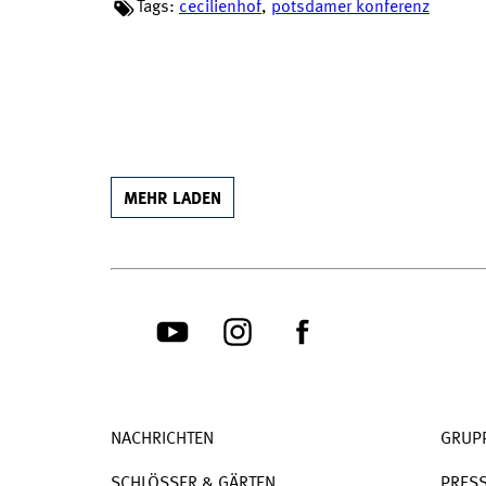
Tags:
cecilienhof
,
potsdamer konferenz
MEHR LADEN
NACHRICHTEN
GRUP
SCHLÖSSER & GÄRTEN
PRES