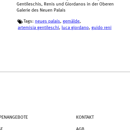
Gentileschis, Renis und Giordanos in der Oberen
Galerie des Neuen Palais
Tags:
neues palais
,
gemälde
,
artemisia gentileschi
,
luca giordano
,
guido reni
PENANGEBOTE
KONTAKT
SE
AGB