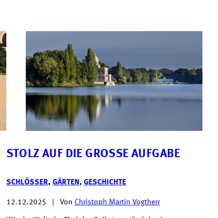
STOLZ AUF DIE GROSSE AUFGABE
SCHLÖSSER
,
GÄRTEN
,
GESCHICHTE
12.12.2025
|
Von
Christoph Martin Vogtherr