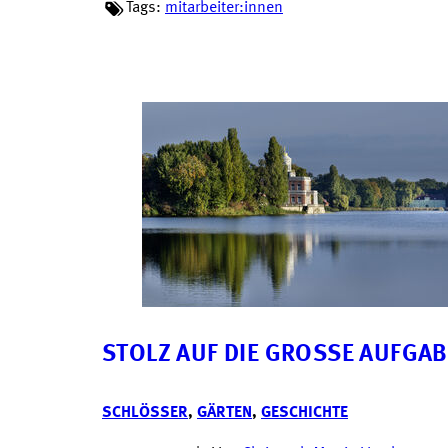
Tags:
mitarbeiter:innen
STOLZ AUF DIE GROSSE AUFGABE
SCHLÖSSER
,
GÄRTEN
,
GESCHICHTE