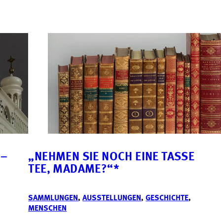
 –
„NEHMEN SIE NOCH EINE TASSE
TEE, MADAME?“*
SAMMLUNGEN
,
AUSSTELLUNGEN
,
GESCHICHTE
,
MENSCHEN