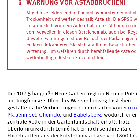
WARNUNG VOR ASTABBRÜCHEN!
Altgehölze leiden in den Parkanlagen unter der anha
Trockenheit und werfen deshalb Äste ab. Die SPSG w
ausdrücklich vor dem Aufenthalt unter Altbäumen un
vom Verweilen in diesen Bereichen ab, auch bei Reg
Unwetterwarnungen ist der Besuch der Parkanlagen 
meiden. Informieren Sie sich vor Ihrem Besuch über 
Witterung, um Gefahren durch herabfallende Äste od
wetterbedingte Risiken zu vermeiden.
Der 102,5 ha große Neue Garten liegt im Norden Pot
am Jungfernsee. Über das Wasser hinweg bestehen
gestalterische Verbindungen zu den Gärten von
Sacr
Pfaueninsel
,
Glienicke
und
Babelsberg
, wodurch er e
zentrale Rolle in der Gartenlandschaft erhält. Trotz
Überformung durch Lenné hat er noch sentimentale
Einzelpartien aus der Entstehungsphase vor 1800 be