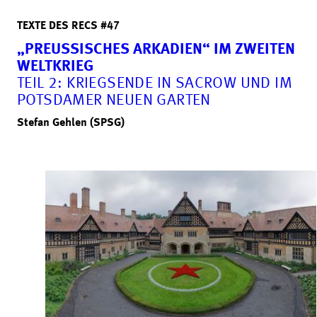
TEXTE DES RECS #47
„PREUSSISCHES ARKADIEN“ IM ZWEITEN W
ELTKRIEG
TEIL 2: KRIEGSENDE IN SACROW UND IM
POTSDAMER NEUEN GARTEN
Stefan Gehlen (SPSG)