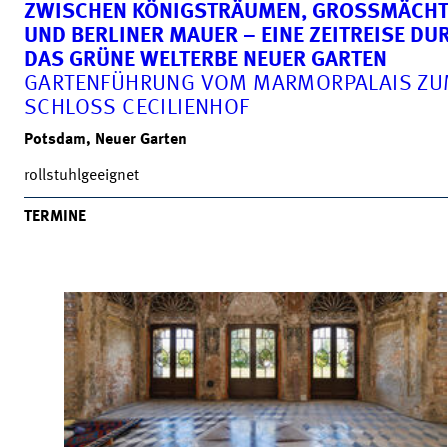
ZWISCHEN KÖNIGSTRÄUMEN, GROSSMÄCHTE
ND BERLINER MAUER – EINE ZEITREISE DURC
AS GRÜNE WELTERBE NEUER GARTEN
GARTENFÜHRUNG VOM MARMORPALAIS Z
SCHLOSS CECILIENHOF
Potsdam, Neuer Garten
rollstuhlgeeignet
TERMINE