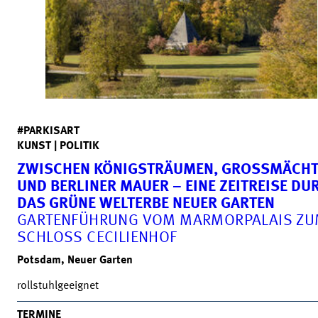
#PARKISART
KUNST | POLITIK
ZWISCHEN KÖNIGSTRÄUMEN, GROSSMÄCHTE
ND BERLINER MAUER – EINE ZEITREISE DURC
AS GRÜNE WELTERBE NEUER GARTEN
GARTENFÜHRUNG VOM MARMORPALAIS Z
SCHLOSS CECILIENHOF
Potsdam, Neuer Garten
rollstuhlgeeignet
TERMINE