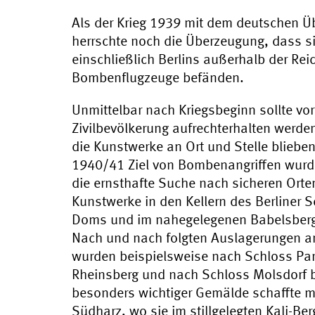
Als der Krieg 1939 mit dem deutschen Üb
herrschte noch die Überzeugung, dass sic
einschließlich Berlins außerhalb der Rei
Bombenflugzeuge befänden.
Unmittelbar nach Kriegsbeginn sollte vor 
Zivilbevölkerung aufrechterhalten werde
die Kunstwerke an Ort und Stelle blieben
1940/41 Ziel von Bombenangriffen wurd
die ernsthafte Suche nach sicheren Orten
Kunstwerke in den Kellern des Berliner S
Doms und im nahegelegenen Babelsberg 
Nach und nach folgten Auslagerungen an
wurden beispielsweise nach Schloss Pare
Rheinsberg und nach Schloss Molsdorf be
besonders wichtiger Gemälde schaffte m
Südharz, wo sie im stillgelegten Kali-Be