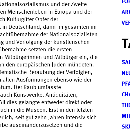
FO
tionalsozialismus und der Zweite
ionen Menschenleben in Europa und der
AR
h Kulturgüter Opfer der
VE
st in Deutschland, dann im gesamten im
Machtübernahme der Nationalsozialisten
T
g und Verfolgung der künstlerischen
übernahme setzten die ersten
 Mitbürgerinnen und Mitbürger ein, die
SA
 an den europäischen Juden mündeten.
tematische Beraubung der Verfolgten,
NE
 in allen Ausformungen ebenso wie der
PF
entum. Der Raub umfasste
CH
 auch Kunstwerke, Antiquitäten,
l dies gelangte entweder direkt oder
TH
h in die Museen. Erst in den letzten
MI
ich, seit gut zehn Jahren intensiv sich
rbe auseinanderzusetzen und die
SK