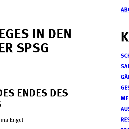
AB
EGES IN DEN
K
ER SPSG
SC
SA
GÄ
GE
DES ENDES DES
ME
S
AU
RE
Nina Engel