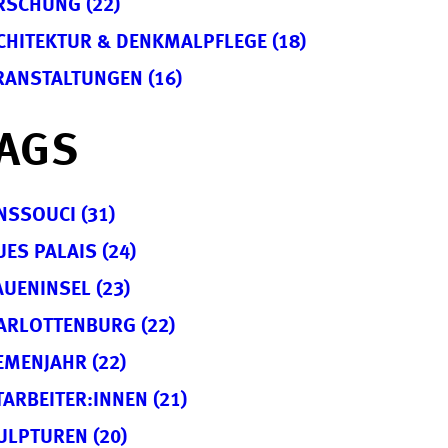
RSCHUNG (22)
CHITEKTUR & DENKMALPFLEGE (18)
RANSTALTUNGEN (16)
AGS
NSSOUCI (31)
UES PALAIS (24)
AUENINSEL (23)
ARLOTTENBURG (22)
EMENJAHR (22)
TARBEITER:INNEN (21)
ULPTUREN (20)