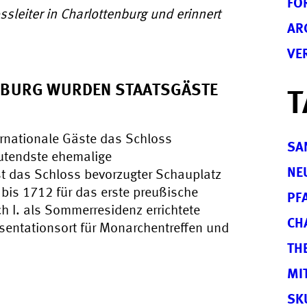
FO
sleiter in Charlottenburg und erinnert
AR
VE
NBURG WURDEN STAATSGÄSTE
T
ernationale Gäste das Schloss
SA
eutendste ehemalige
NE
st das Schloss bevorzugter Schauplatz
bis 1712 für das erste preußische
PF
h I. als Sommerresidenz errichtete
CH
sentationsort für Monarchentreffen und
TH
MI
SK