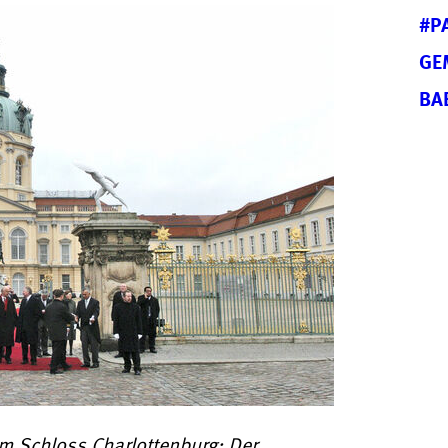
#P
GE
BA
m Schloss Charlottenburg: Der