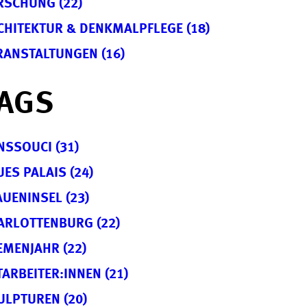
RSCHUNG (22)
CHITEKTUR & DENKMALPFLEGE (18)
RANSTALTUNGEN (16)
AGS
NSSOUCI (31)
UES PALAIS (24)
AUENINSEL (23)
ARLOTTENBURG (22)
EMENJAHR (22)
TARBEITER:INNEN (21)
ULPTUREN (20)