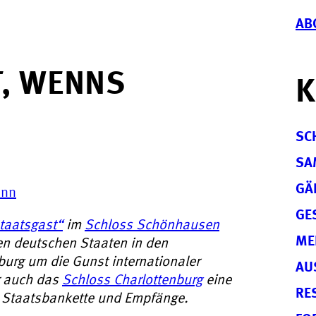
AB
T, WENNS
K
SC
SA
GÄ
ann
GE
Staatsgast“
im
Schloss Schönhausen
ME
gen deutschen Staaten in den
rg um die Gunst internationaler
AU
r auch das
Schloss Charlottenburg
eine
RE
 Staatsbankette und Empfänge.