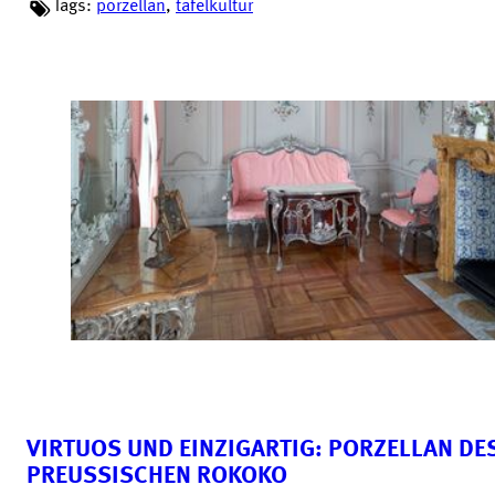
Tags:
porzellan
,
tafelkultur
VIRTUOS UND EINZIGARTIG: PORZELLAN DE
PREUSSISCHEN ROKOKO