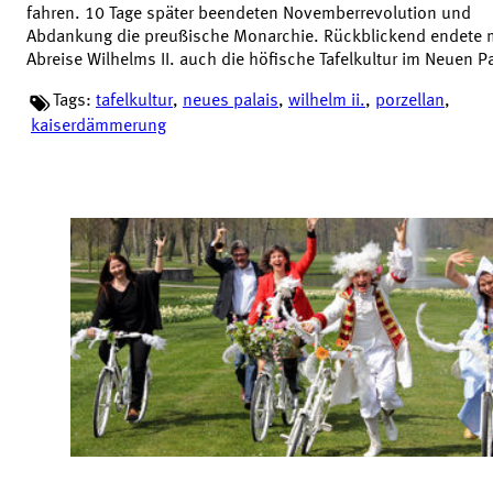
fahren. 10 Tage später beendeten Novemberrevolution und
Abdankung die preußische Monarchie. Rückblickend endete m
Abreise Wilhelms II. auch die höfische Tafelkultur im Neuen Pa
Tags:
tafelkultur
,
neues palais
,
wilhelm ii.
,
porzellan
,
kaiserdämmerung