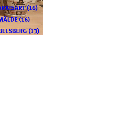
ARKISART (16)
MÄLDE (16)
BELSBERG (13)