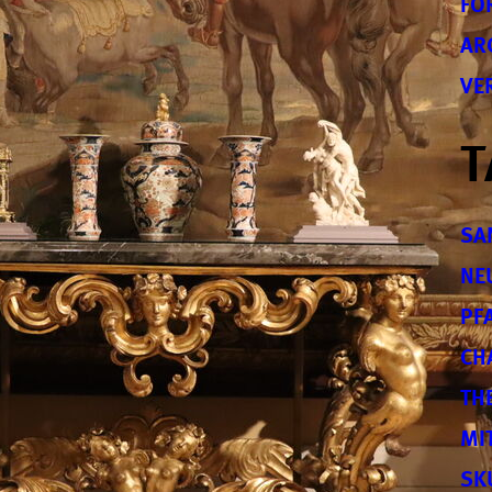
FO
AR
VE
T
SA
NE
PF
CH
TH
MI
SK