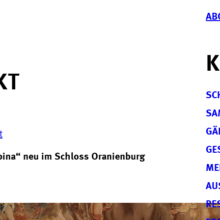
AB
K
KT
SC
SA
GÄ
t
GE
pina“ neu im Schloss Oranienburg
ME
AU
RE