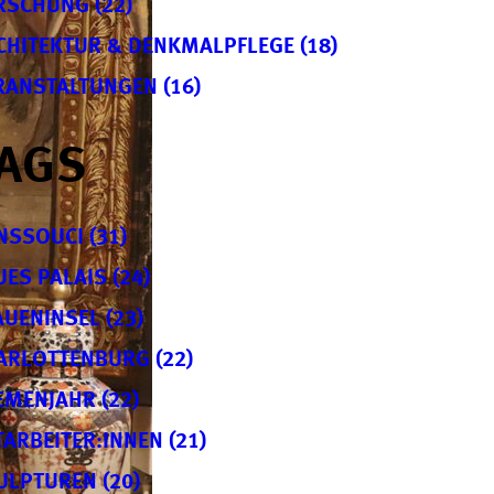
RSCHUNG (22)
CHITEKTUR & DENKMALPFLEGE (18)
RANSTALTUNGEN (16)
AGS
NSSOUCI (31)
UES PALAIS (24)
AUENINSEL (23)
ARLOTTENBURG (22)
EMENJAHR (22)
TARBEITER:INNEN (21)
ULPTUREN (20)