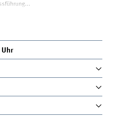
ssführung...
0
Uhr