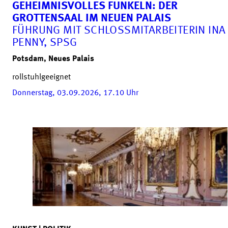
GEHEIMNISVOLLES FUNKELN: DER
GROTTENSAAL IM NEUEN PALAIS
FÜHRUNG MIT SCHLOSSMITARBEITERIN INA
PENNY, SPSG
Potsdam, Neues Palais
rollstuhlgeeignet
Donnerstag, 03.09.2026, 17.10
Uhr