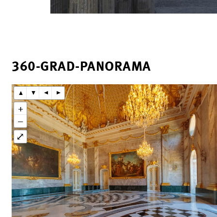
360-GRAD-PANORAMA
▴
▾
◂
▸
+
−
⤢