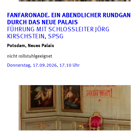
FANFARONADE. EIN ABENDLICHER RUNDGA
DURCH DAS NEUE PALAIS
FÜHRUNG MIT SCHLOSSLEITER JÖRG
KIRSCHSTEIN, SPSG
Potsdam, Neues Palais
nicht rollstuhlgeeignet
Donnerstag, 17.09.2026, 17.10
Uhr