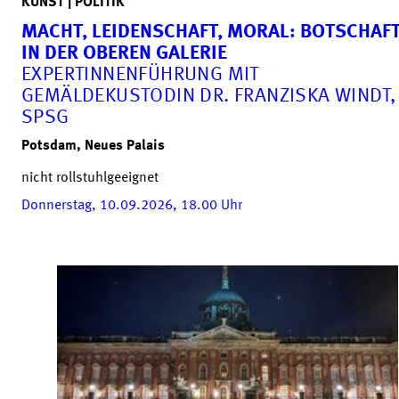
KUNST | POLITIK
MACHT, LEIDENSCHAFT, MORAL: BOTSCHAF
IN DER OBEREN GALERIE
EXPERTINNENFÜHRUNG MIT
GEMÄLDEKUSTODIN DR. FRANZISKA WINDT,
SPSG
Potsdam, Neues Palais
nicht rollstuhlgeeignet
Donnerstag, 10.09.2026, 18.00
Uhr