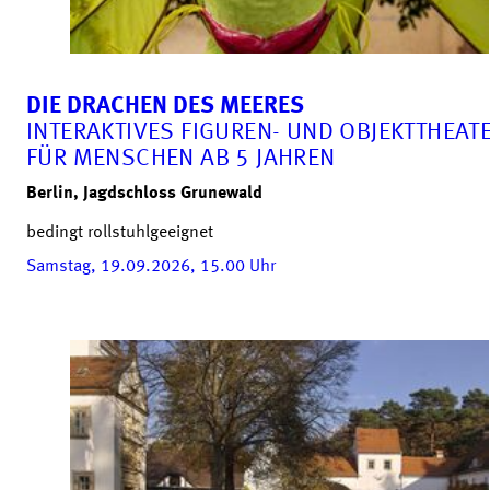
DIE DRACHEN DES MEERES
INTERAKTIVES FIGUREN- UND OBJEKTTHEAT
FÜR MENSCHEN AB 5 JAHREN
Berlin, Jagdschloss Grunewald
bedingt rollstuhlgeeignet
Samstag, 19.09.2026, 15.00
Uhr