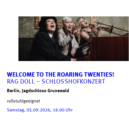
WELCOME TO THE ROARING TWENTIES!
RAG DOLL – SCHLOSSHOFKONZERT
Berlin, Jagdschloss Grunewald
rollstuhlgeeignet
Samstag, 05.09.2026, 18.00
Uhr