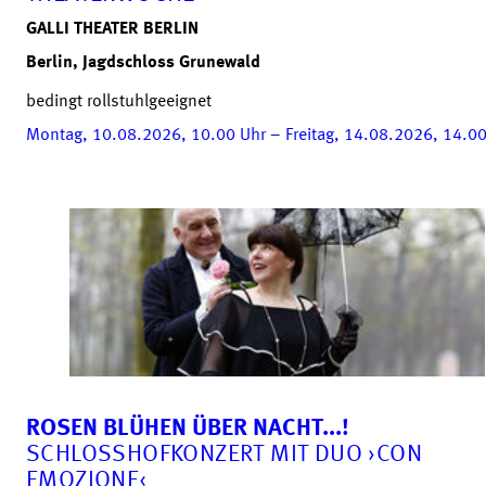
GALLI THEATER BERLIN
Berlin, Jagdschloss Grunewald
bedingt rollstuhlgeeignet
Montag, 10.08.2026, 10.00
Uhr
– Freitag, 14.08.2026, 14.0
ROSEN BLÜHEN ÜBER NACHT...!
SCHLOSSHOFKONZERT MIT DUO ›CON
EMOZIONE‹