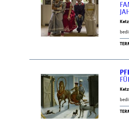
FA
JA
Ketz
bedi
TER
PF
FÜ
Ketz
bedi
TER