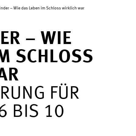
nder – Wie das Leben im Schloss wirklich war
ER – WIE
IM SCHLOSS
AR
HRUNG FÜR
6 BIS 10