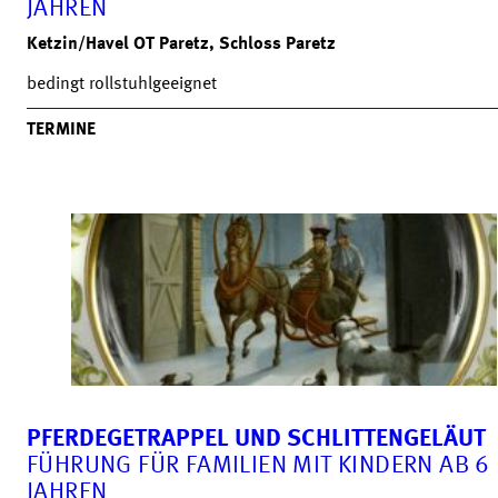
JAHREN
Ketzin/Havel OT Paretz, Schloss Paretz
bedingt rollstuhlgeeignet
TERMINE
PFERDEGETRAPPEL UND SCHLITTENGELÄUT
FÜHRUNG FÜR FAMILIEN MIT KINDERN AB 6
JAHREN