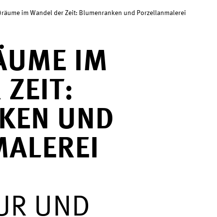
t)räume im Wandel der Zeit: Blumenranken und Porzellanmalerei
ÄUME IM
ZEIT:
KEN UND
ALEREI
UR UND