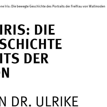
ne Iris: Die bewegte Geschichte des Portraits der Freifrau von Wallmoden
IRIS: DIE
SCHICHTE
ITS DER
ON
N
 DR. ULRIKE