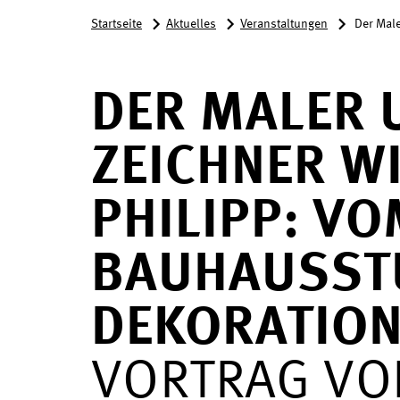
Startseite
Aktuelles
Veranstaltungen
Der Mal
DER MALER 
ZEICHNER W
PHILIPP: V
BAUHAUSST
DEKORATIO
VORTRAG VO