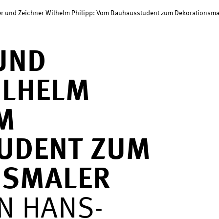
er und Zeichner Wilhelm Philipp: Vom Bauhausstudent zum Dekorationsma
UND
ILHELM
OM
UDENT ZUM
NSMALER
N HANS-