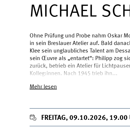
MICHAEL SC
Ohne Prüfung und Probe nahm Oskar Mol
in sein Breslauer Atelier auf. Bald dan
Klee sein unglaubliches Talent am Des
sein Œuvre als „entartet“: Philipp zog 
zurück, betrieb ein Atelier für Lichtpaus
Kolleg:innen. Nach 1945 trieb ihn...
Mehr lesen
FREITAG, 09.10.2026, 19.00