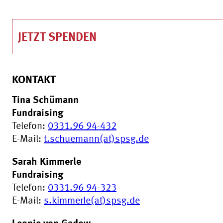
JETZT SPENDEN
KONTAKT
Tina Schümann
Fundraising
Telefon:
0331.96 94-432
E-Mail:
t.schuemann(at)spsg.de
Sarah Kimmerle
Fundraising
Telefon:
0331.96 94-323
E-Mail:
s.kimmerle(at)spsg.de