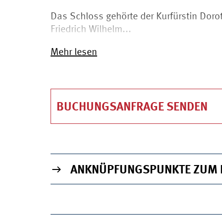
Das Schloss gehörte der Kurfürstin Dorot
Friedrich Wilhelm...
Mehr lesen
BUCHUNGSANFRAGE SENDEN
WICHTIGE INFO
ANKNÜPFUNGSPUNKTE ZUM 