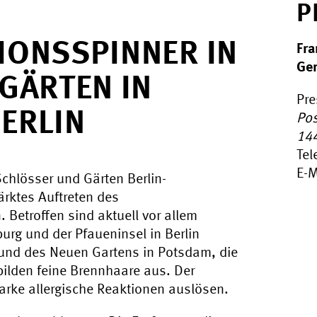
P
IONSSPINNER IN
Fra
Gen
GÄRTEN IN
Pre
ERLIN
Pos
14
Tel
E-M
Schlösser und Gärten Berlin-
ärktes Auftreten des
 Betroffen sind aktuell vor allem
urg und der Pfaueninsel in Berlin
und des Neuen Gartens in Potsdam, die
ilden feine Brennhaare aus. Der
arke allergische Reaktionen auslösen.