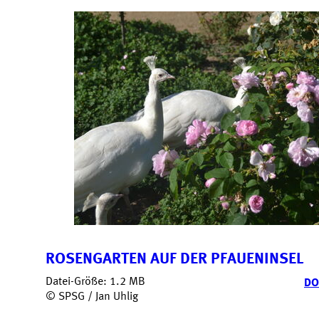
ROSENGARTEN AUF DER PFAUENINSEL
Datei-Größe: 1.2 MB
DO
© SPSG / Jan Uhlig