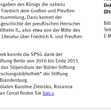
usgaben des Königs die nahezu
Do
zu Friedrich dem Großen und Preußen
(DI
lattsammlung. Dazu kommt der
Bib
sgeschichte der preußischen Herrscher
Tel
ilhelm II., also etwa von der Mitte des
E-M
Literatur über Friedrich II. und Preußen
thek konnte die SPSG dank der
iftung-Berlin von 2010 bis Ende 2015
das Stipendium der Bühler-Stiftung-
rschungsbibliothek“ der Stiftung
-Brandenburg.
ndiaten Karoline Zielosko, Rosanna
an Cercel finden Sie
hier »