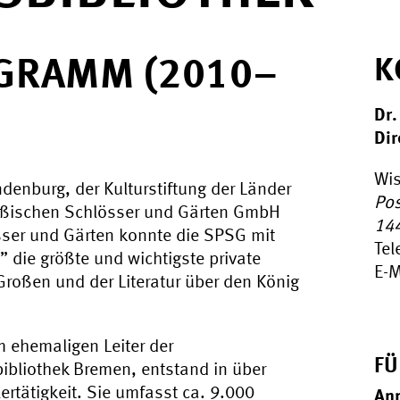
GRAMM (2010–
K
Dr.
Dir
Wis
enburg, der Kulturstiftung der Länder
Pos
ßischen Schlösser und Gärten GmbH
14
sser und Gärten konnte die SPSG mit
Tel
 die größte und wichtigste private
E-M
roßen und der Literatur über den König
m ehemaligen Leiter der
FÜ
bibliothek Bremen, entstand in über
rtätigkeit. Sie umfasst ca. 9.000
An