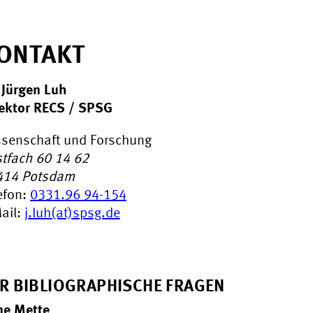
ONTAKT
 Jürgen Luh
ektor RECS / SPSG
senschaft und Forschung
tfach 60 14 62
414
Potsdam
efon:
0331.96 94-154
ail:
j.luh(at)spsg.de
R BIBLIOGRAPHISCHE FRAGEN
ne Mette