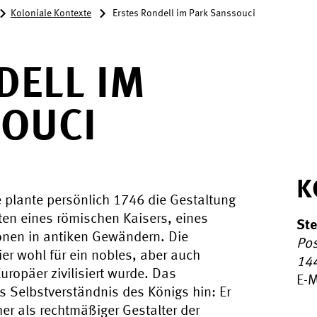
Koloniale Kontexte
Erstes Rondell im Park Sanssouci
DELL IM
OUCI
K
e plante persönlich 1746 die Gestaltung
ten eines römischen Kaisers, eines
Ste
onen in antiken Gewändern. Die
Pos
r wohl für ein nobles, aber auch
14
uropäer zivilisiert wurde. Das
E-M
 Selbstverständnis des Königs hin: Er
her als rechtmäßiger Gestalter der