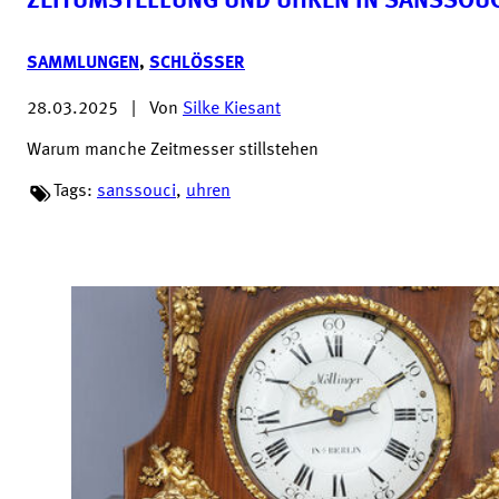
ZEITUMSTELLUNG UND UHREN IN SANSSOU
SAMMLUNGEN
,
SCHLÖSSER
28.03.2025
|
Von
Silke Kiesant
Warum manche Zeitmesser stillstehen
Tags:
sanssouci
,
uhren