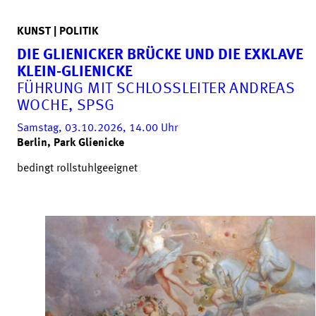
KUNST | POLITIK
DIE GLIENICKER BRÜCKE UND DIE EXKLAVE
KLEIN-GLIENICKE
FÜHRUNG MIT SCHLOSSLEITER ANDREAS
WOCHE, SPSG
Samstag, 03.10.2026, 14.00
Uhr
Berlin, Park Glienicke
bedingt rollstuhlgeeignet