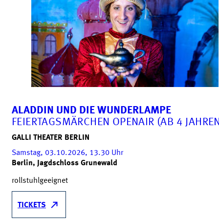
ALADDIN UND DIE WUNDERLAMPE
FEIERTAGSMÄRCHEN OPENAIR (AB 4 JAHREN
GALLI THEATER BERLIN
Samstag, 03.10.2026, 13.30
Uhr
Berlin, Jagdschloss Grunewald
rollstuhlgeeignet
TICKETS