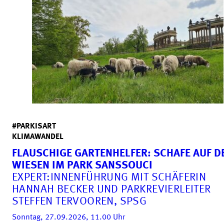
#PARKISART
KLIMAWANDEL
FLAUSCHIGE GARTEN­HELFER: SCHAFE AUF D
WIESEN IM PARK SANSSOUCI
EXPERT:INNENFÜHRUNG MIT SCHÄFERIN
HANNAH BECKER UND PARK­REVIER­LEITER
STEFFEN TERVOOREN, SPSG
Sonntag, 27.09.2026, 11.00
Uhr