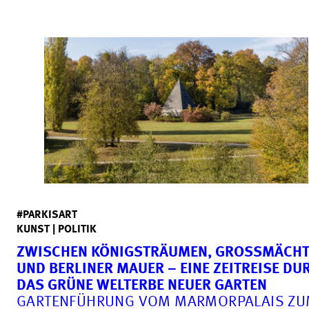
#PARKISART
KUNST | POLITIK
ZWISCHEN KÖNIGSTRÄUMEN, GROSSMÄCHTE
ND BERLINER MAUER – EINE ZEITREISE DURC
AS GRÜNE WELTERBE NEUER GARTEN
GARTENFÜHRUNG VOM MARMORPALAIS Z