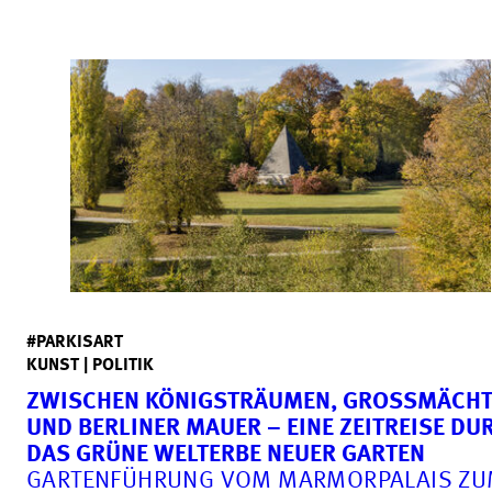
#PARKISART
KUNST | POLITIK
ZWISCHEN KÖNIGSTRÄUMEN, GROSSMÄCHTE
ND BERLINER MAUER – EINE ZEITREISE DURC
AS GRÜNE WELTERBE NEUER GARTEN
GARTENFÜHRUNG VOM MARMORPALAIS Z