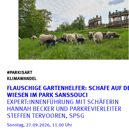
#PARKISART
KLIMAWANDEL
FLAUSCHIGE GARTEN­HELFER: SCHAFE AUF D
WIESEN IM PARK SANSSOUCI
EXPERT:INNENFÜHRUNG MIT SCHÄFERIN
HANNAH BECKER UND PARK­REVIER­LEITER
STEFFEN TERVOOREN, SPSG
Sonntag, 27.09.2026, 11.00
Uhr