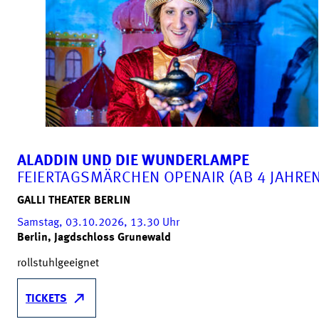
ALADDIN UND DIE WUNDERLAMPE
FEIERTAGSMÄRCHEN OPENAIR (AB 4 JAHREN
GALLI THEATER BERLIN
Samstag, 03.10.2026, 13.30
Uhr
Berlin, Jagdschloss Grunewald
rollstuhlgeeignet
TICKETS