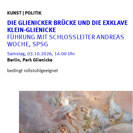
KUNST | POLITIK
DIE GLIENICKER BRÜCKE UND DIE EXKLAVE
KLEIN-GLIENICKE
FÜHRUNG MIT SCHLOSSLEITER ANDREAS
WOCHE, SPSG
Samstag, 03.10.2026, 14.00
Uhr
Berlin, Park Glienicke
bedingt rollstuhlgeeignet