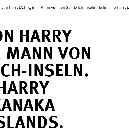
 von Harry Maitey, dem Mann von den Sandwich-Inseln. He inoa no Harry M
ON HARRY
M MANN VON
CH-INSELN.
 HARRY
 KANAKA
SLANDS.