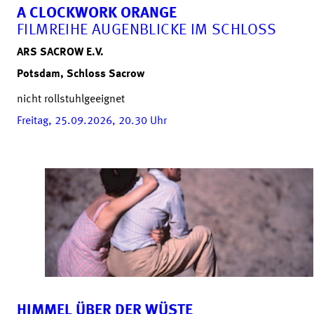
A CLOCKWORK ORANGE
FILMREIHE AUGENBLICKE IM SCHLOSS
ARS SACROW E.V.
Potsdam, Schloss Sacrow
nicht rollstuhlgeeignet
Freitag, 25.09.2026, 20.30
Uhr
HIMMEL ÜBER DER WÜSTE