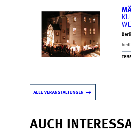
MÄ
KU
WE
Berl
bedi
TER
ALLE VERANSTALTUNGEN
AUCH INTERESS