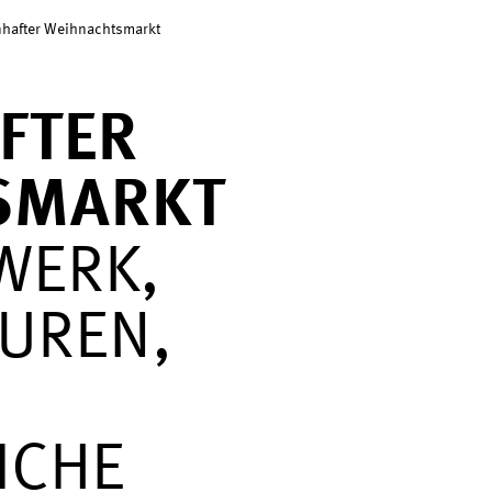
hafter Weihnachtsmarkt
FTER
SMARKT
WERK,
UREN,
ICHE