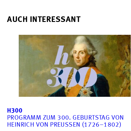
AUCH INTERESSANT
H300
PROGRAMM ZUM 300. GEBURTSTAG VON
HEINRICH VON PREUSSEN (1726–1802)