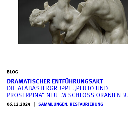
BLOG
DRAMATISCHER ENTFÜHRUNGSAKT
DIE ALABASTERGRUPPE „PLUTO UND
PROSERPINA“ NEU IM SCHLOSS ORANIENB
06.12.2024
|
SAMMLUNGEN
,
RESTAURIERUNG