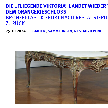
DIE „FLIEGENDE VIKTORIA“ LANDET WIEDER
DEM ORANGERIESCHLOSS
BRONZEPLASTIK KEHRT NACH RESTAURIER
ZURÜCK
25.10.2024
|
GÄRTEN
,
SAMMLUNGEN
,
RESTAURIERUNG