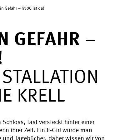
in Gefahr – h300 ist da!
N GEFAHR –
!
NSTALLATION
E KRELL
 Schloss, fast versteckt hinter einer
in ihrer Zeit. Ein It-Girl würde man
efe und Tagebücher, daher wissen wir von