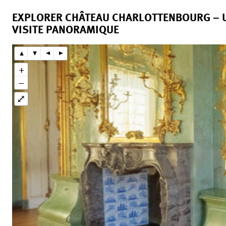
EXPLORER CHÂTEAU CHARLOTTENBOURG – 
VISITE PANORAMIQUE
▴
▾
◂
▸
+
−
⤢