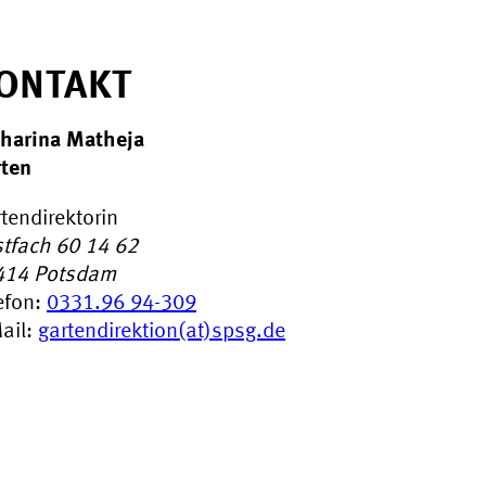
ONTAKT
harina Matheja
ten
tendirektorin
tfach 60 14 62
414
Potsdam
efon:
0331.96 94-309
ail:
gartendirektion(at)spsg.de