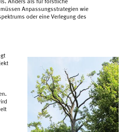
 Anders als für forstliche
 müssen Anpassungsstrategien wie
spektrums oder eine Verlegung des
gt
jekt
en.
ird
elt