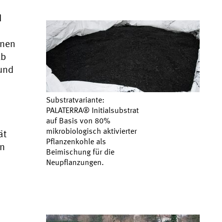
d
enen
lb
 und
Substratvariante:
PALATERRA® Initialsubstrat
auf Basis von 80%
mikrobiologisch aktivierter
ät
Pflanzenkohle als
en
Beimischung für die
Neupflanzungen.