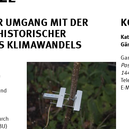
R UMGANG MIT DER
K
HISTORISCHER
Kat
ES KLIMAWANDELS
Gär
Gar
Pos
14
n
Tel
E-M
und
urch
BU)