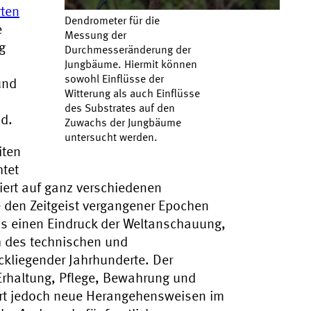
rten
Dendrometer für die
e
Messung der
g
Durchmesseränderung der
Jungbäume. Hiermit können
sowohl Einflüsse der
und
Witterung als auch Einflüsse
des Substrates auf den
d.
Zuwachs der Jungbäume
untersucht werden.
iten
htet
iert auf ganz verschiedenen
 den Zeitgeist vergangener Epochen
ns einen Eindruck der Weltanschauung,
h des technischen und
ckliegender Jahrhunderte. Der
 Erhaltung, Pflege, Bewahrung und
ert jedoch neue Herangehensweisen im