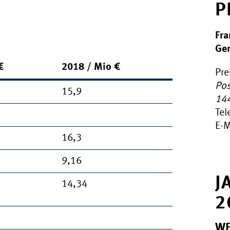
P
Fra
Gen
€
2018 / Mio €
Pre
Pos
15,9
14
Tel
E-M
16,3
9,16
J
14,34
2
WE