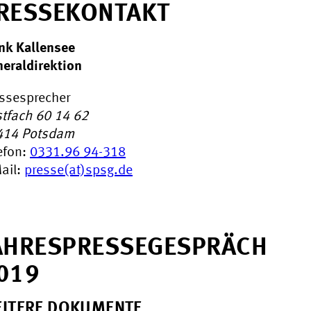
RESSEKONTAKT
nk Kallensee
eraldirektion
ssesprecher
tfach 60 14 62
414
Potsdam
efon:
0331.96 94-318
ail:
presse(at)spsg.de
AHRESPRESSEGESPRÄCH
019
ITERE DOKUMENTE