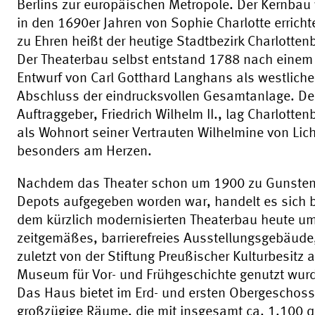
Berlins zur europäischen Metropole. Der Kernbau
in den 1690er Jahren von Sophie Charlotte errichte
zu Ehren heißt der heutige Stadtbezirk Charlotten
Der Theaterbau selbst entstand 1788 nach einem
Entwurf von Carl Gotthard Langhans als westliche
Abschluss der eindrucksvollen Gesamtanlage. D
Auftraggeber, Friedrich Wilhelm II., lag Charlotten
als Wohnort seiner Vertrauten Wilhelmine von Lic
besonders am Herzen.
Nachdem das Theater schon um 1900 zu Gunsten
Depots aufgegeben worden war, handelt es sich b
dem kürzlich modernisierten Theaterbau heute um
zeitgemäßes, barrierefreies Ausstellungsgebäude
zuletzt von der Stiftung Preußischer Kulturbesitz a
Museum für Vor- und Frühgeschichte genutzt wur
Das Haus bietet im Erd- und ersten Obergeschoss
großzügige Räume, die mit insgesamt ca. 1.100 