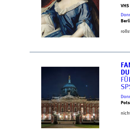
VHS
Donn
Berl
roll
FA
DU
FÜ
SP
Donn
Pots
nich