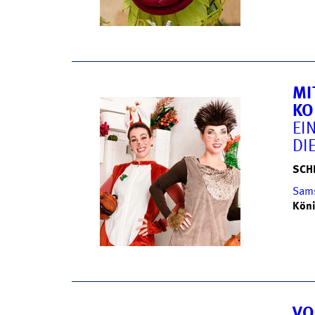
MI
KO
EI
DI
SCH
Sams
Köni
VO