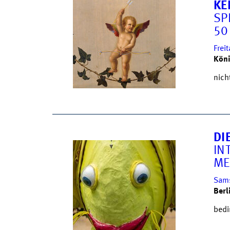
KE
SP
50
Frei
Köni
nich
DI
IN
ME
Sams
Berl
bedi