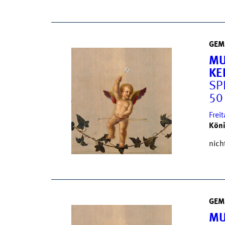
GEM
MU
KE
SP
50
Frei
Köni
nich
GEM
MU