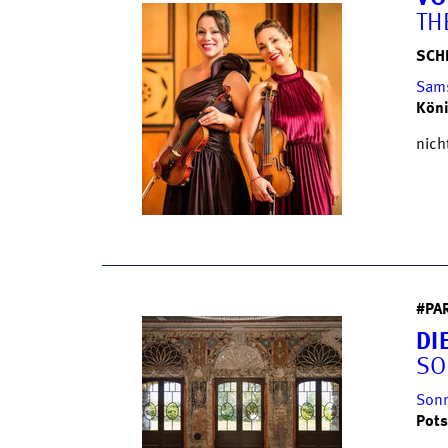
TH
SCH
Sams
Köni
nich
#PA
DI
SO
Sonn
Pots