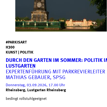
#PARKISART
H300
KUNST | POLITIK
DURCH DEN GARTEN IM SOMMER: POLITIK I
LUSTGARTEN
EXPERTENFÜHRUNG MIT PARKREVIERLEITER
MATHIAS GEBAUER, SPSG
Donnerstag, 03.09.2026, 17.00
Uhr
Rheinsberg, Lustgarten Rheinsberg
bedingt rollstuhlgeeignet