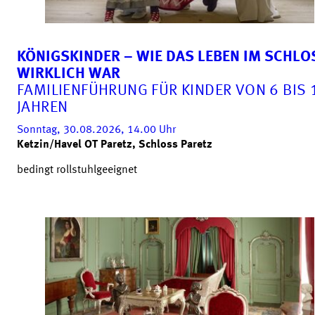
KÖNIGSKINDER – WIE DAS LEBEN IM SCHLO
WIRKLICH WAR
FAMILIENFÜHRUNG FÜR KINDER VON 6 BIS 
JAHREN
Sonntag, 30.08.2026, 14.00
Uhr
Ketzin/Havel OT Paretz, Schloss Paretz
bedingt rollstuhlgeeignet