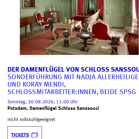
DER DAMENFLÜGEL VON SCHLOSS SANSSOU
SONDERFÜHRUNG MIT NADJA ALLERHEILIG
UND KORAY MENDI,
SCHLOSSMITARBEITER:INNEN, BEIDE SPSG
Sonntag, 30.08.2026, 11.00
Uhr
Potsdam, Damenflügel Schloss Sanssouci
nicht rollstuhlgeeignet
TICKETS