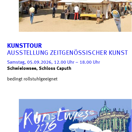
KUNSTTOUR
AUSSTELLUNG ZEITGENÖSSISCHER KUNST
Samstag, 05.09.2026, 12.00
Uhr
– 18.00
Uhr
Schwielowsee, Schloss Caputh
bedingt rollstuhlgeeignet