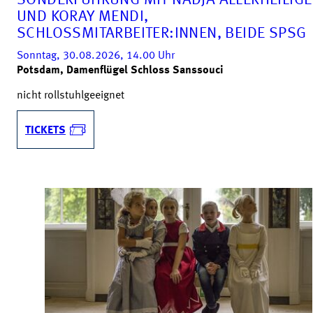
SONDERFÜHRUNG MIT NADJA ALLERHEILIG
UND KORAY MENDI,
SCHLOSSMITARBEITER:INNEN, BEIDE SPSG
Sonntag, 30.08.2026, 14.00
Uhr
Potsdam, Damenflügel Schloss Sanssouci
nicht rollstuhlgeeignet
TICKETS