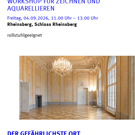
WORKSHOP FÜR ZEICHNEN UND
AQUARELLIEREN
Freitag, 04.09.2026, 11.00
Uhr
– 13.00
Uhr
Rheinsberg, Schloss Rheinsberg
rollstuhlgeeignet
DER GEFÄHRLICHSTE ORT