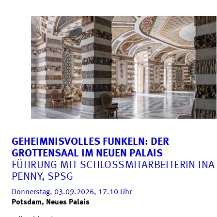
GEHEIMNISVOLLES FUNKELN: DER
GROTTENSAAL IM NEUEN PALAIS
FÜHRUNG MIT SCHLOSSMITARBEITERIN INA
PENNY, SPSG
Donnerstag, 03.09.2026, 17.10
Uhr
Potsdam, Neues Palais