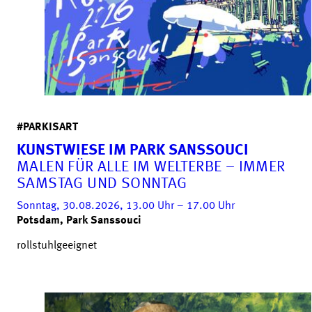
#PARKISART
KUNSTWIESE IM PARK SANSSOUCI
MALEN FÜR ALLE IM WELTERBE – IMMER
SAMSTAG UND SONNTAG
Sonntag, 30.08.2026, 13.00
Uhr
– 17.00
Uhr
Potsdam, Park Sanssouci
rollstuhlgeeignet