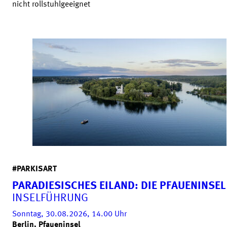
nicht rollstuhlgeeignet
#PARKISART
PARADIESISCHES EILAND: DIE PFAUENINSEL
INSELFÜHRUNG
Sonntag, 30.08.2026, 14.00
Uhr
Berlin, Pfaueninsel