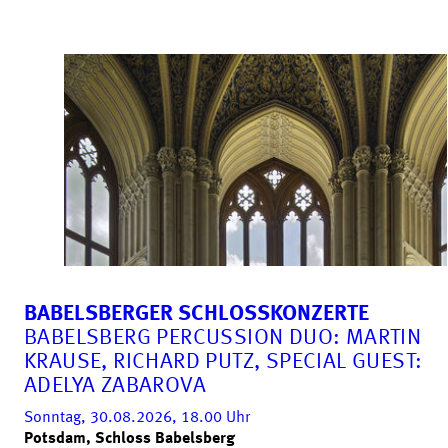
BABELSBERGER SCHLOSSKONZERTE
BABELSBERG PERCUSSION DUO: MARTIN
KRAUSE, RICHARD PUTZ, SPECIAL GUEST:
ADELYA ZABAROVA
Sonntag, 30.08.2026, 18.00
Uhr
Potsdam, Schloss Babelsberg