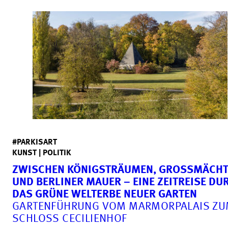
#PARKISART
KUNST | POLITIK
ZWISCHEN KÖNIGSTRÄUMEN, GROSSMÄCHTE
ND BERLINER MAUER – EINE ZEITREISE DURC
AS GRÜNE WELTERBE NEUER GARTEN
GARTENFÜHRUNG VOM MARMORPALAIS Z
SCHLOSS CECILIENHOF