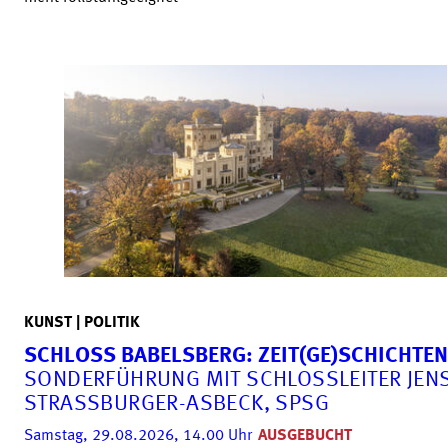
KUNST | POLITIK
SCHLOSS BABELSBERG: ZEIT(GE)SCHICHTEN
SONDERFÜHRUNG MIT SCHLOSSLEITER JEN
STRASSBURGER-ASBECK, SPSG
Samstag, 29.08.2026, 14.00
Uhr
AUSGEBUCHT