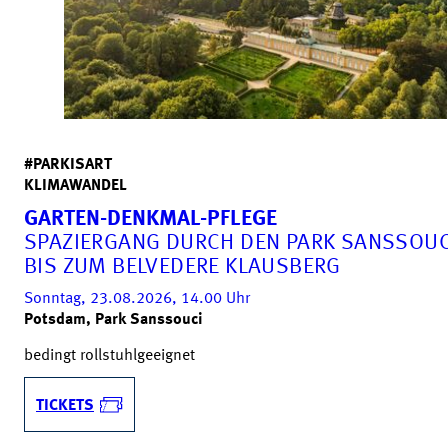
#PARKISART
KLIMAWANDEL
GARTEN-DENKMAL-PFLEGE
SPAZIERGANG DURCH DEN PARK SANSSOUC
BIS ZUM BELVEDERE KLAUSBERG
Sonntag, 23.08.2026, 14.00
Uhr
Potsdam, Park Sanssouci
bedingt rollstuhlgeeignet
TICKETS