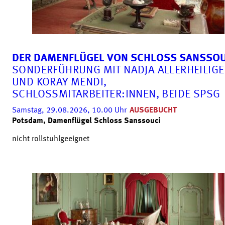
DER DAMENFLÜGEL VON SCHLOSS SANSSOU
SONDERFÜHRUNG MIT NADJA ALLERHEILIG
UND KORAY MENDI,
SCHLOSSMITARBEITER:INNEN, BEIDE SPSG
Samstag, 29.08.2026, 10.00
Uhr
AUSGEBUCHT
Potsdam, Damenflügel Schloss Sanssouci
nicht rollstuhlgeeignet