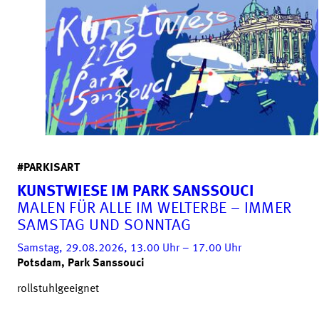
#PARKISART
KUNSTWIESE IM PARK SANSSOUCI
MALEN FÜR ALLE IM WELTERBE – IMMER
SAMSTAG UND SONNTAG
Samstag, 29.08.2026, 13.00
Uhr
– 17.00
Uhr
Potsdam, Park Sanssouci
rollstuhlgeeignet