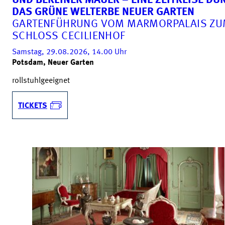
ND BERLINER MAUER – EINE ZEITREISE DURC
AS GRÜNE WELTERBE NEUER GARTEN
GARTENFÜHRUNG VOM MARMORPALAIS Z
SCHLOSS CECILIENHOF
Samstag, 29.08.2026, 14.00
Uhr
Potsdam, Neuer Garten
rollstuhlgeeignet
TICKETS