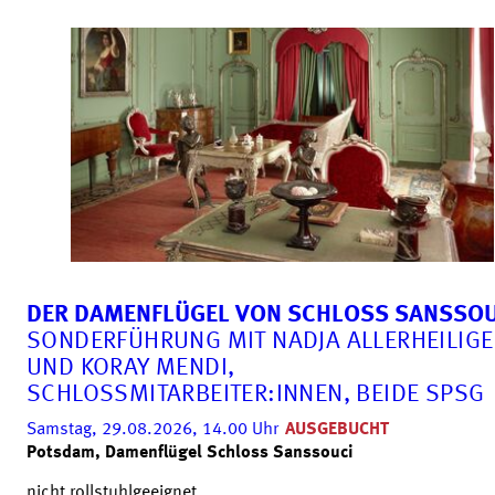
DER DAMENFLÜGEL VON SCHLOSS SANSSOU
SONDERFÜHRUNG MIT NADJA ALLERHEILIG
UND KORAY MENDI,
SCHLOSSMITARBEITER:INNEN, BEIDE SPSG
Samstag, 29.08.2026, 14.00
Uhr
AUSGEBUCHT
Potsdam, Damenflügel Schloss Sanssouci
nicht rollstuhlgeeignet