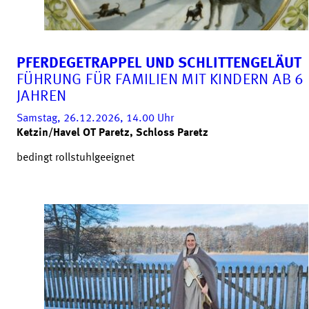
PFERDEGETRAPPEL UND SCHLITTENGELÄUT
FÜHRUNG FÜR FAMILIEN MIT KINDERN AB 6
JAHREN
Samstag, 26.12.2026, 14.00
Uhr
Ketzin/Havel OT Paretz, Schloss Paretz
bedingt rollstuhlgeeignet