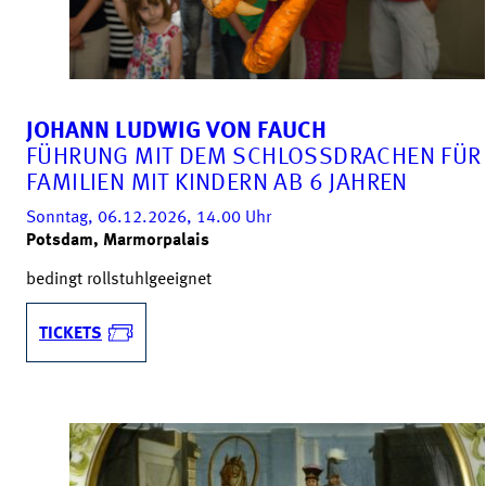
JOHANN LUDWIG VON FAUCH
FÜHRUNG MIT DEM SCHLOSSDRACHEN FÜR
FAMILIEN MIT KINDERN AB 6 JAHREN
Sonntag, 06.12.2026, 14.00
Uhr
Potsdam, Marmorpalais
bedingt rollstuhlgeeignet
TICKETS