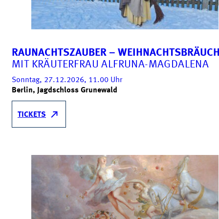
RAUNACHTSZAUBER – WEIHNACHTSBRÄUC
MIT KRÄUTERFRAU ALFRUNA-MAGDALENA
Sonntag, 27.12.2026, 11.00
Uhr
Berlin, Jagdschloss Grunewald
TICKETS