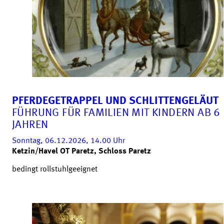
PFERDEGETRAPPEL UND SCHLITTENGELÄUT
FÜHRUNG FÜR FAMILIEN MIT KINDERN AB 6
JAHREN
Sonntag, 06.12.2026, 14.00
Uhr
Ketzin/Havel OT Paretz, Schloss Paretz
bedingt rollstuhlgeeignet