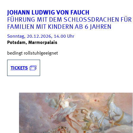
JOHANN LUDWIG VON FAUCH
FÜHRUNG MIT DEM SCHLOSSDRACHEN FÜR
FAMILIEN MIT KINDERN AB 6 JAHREN
Sonntag, 20.12.2026, 14.00
Uhr
Potsdam, Marmorpalais
bedingt rollstuhlgeeignet
TICKETS