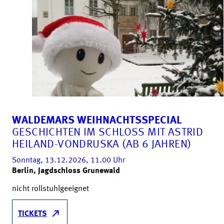
WALDEMARS WEIHNACHTSSPECIAL
GESCHICHTEN IM SCHLOSS MIT ASTRID
HEILAND-VONDRUSKA (AB 6 JAHREN)
Sonntag, 13.12.2026, 11.00
Uhr
Berlin, Jagdschloss Grunewald
nicht rollstuhlgeeignet
TICKETS