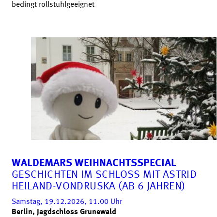
bedingt rollstuhlgeeignet
WALDEMARS WEIHNACHTSSPECIAL
GESCHICHTEN IM SCHLOSS MIT ASTRID
HEILAND-VONDRUSKA (AB 6 JAHREN)
Samstag, 19.12.2026, 11.00
Uhr
Berlin, Jagdschloss Grunewald