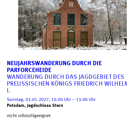
NEUJAHRSWANDERUNG DURCH DIE
PARFORCEHEIDE
WANDERUNG DURCH DAS JAGDGEBIET DES
PREUSSISCHEN KÖNIGS FRIEDRICH WILHELM
.
Sonntag, 03.01.2027, 10.00
Uhr
– 13.00
Uhr
Potsdam, Jagdschloss Stern
nicht rollstuhlgeeignet