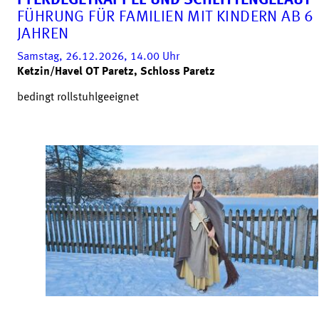
PFERDEGETRAPPEL UND SCHLITTENGELÄUT
FÜHRUNG FÜR FAMILIEN MIT KINDERN AB 6
JAHREN
Samstag, 26.12.2026, 14.00
Uhr
Ketzin/Havel OT Paretz, Schloss Paretz
bedingt rollstuhlgeeignet