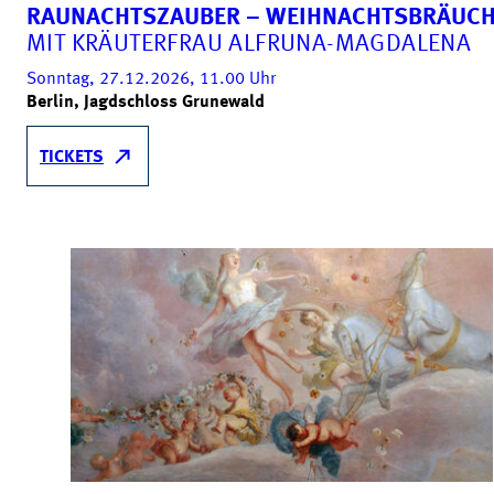
RAUNACHTSZAUBER – WEIHNACHTSBRÄUC
MIT KRÄUTERFRAU ALFRUNA-MAGDALENA
Sonntag, 27.12.2026, 11.00
Uhr
Berlin, Jagdschloss Grunewald
TICKETS