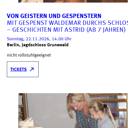
VON GEISTERN UND GESPENSTERN
MIT GESPENST WALDEMAR DURCHS SCHLO
– GESCHICHTEN MIT ASTRID (AB 7 JAHREN)
Sonntag, 22.11.2026, 14.00
Uhr
Berlin, Jagdschloss Grunewald
nicht rollstuhlgeeignet
TICKETS