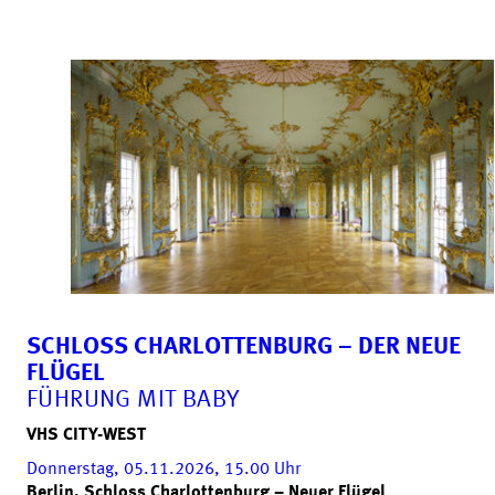
SCHLOSS CHARLOTTENBURG – DER NEUE
FLÜGEL
FÜHRUNG MIT BABY
VHS CITY-WEST
Donnerstag, 05.11.2026, 15.00
Uhr
Berlin, Schloss Charlottenburg – Neuer Flügel