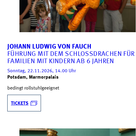
JOHANN LUDWIG VON FAUCH
FÜHRUNG MIT DEM SCHLOSSDRACHEN FÜR
FAMILIEN MIT KINDERN AB 6 JAHREN
Sonntag, 22.11.2026, 14.00
Uhr
Potsdam, Marmorpalais
bedingt rollstuhlgeeignet
TICKETS