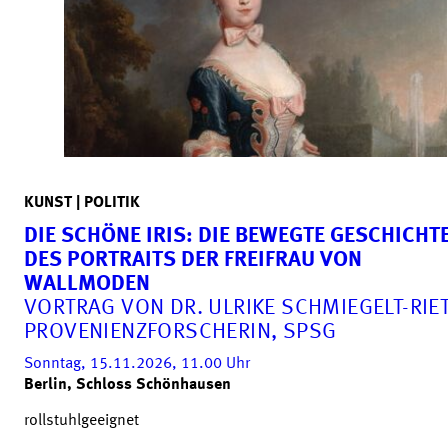
KUNST | POLITIK
DIE SCHÖNE IRIS: DIE BEWEGTE GESCHICHT
DES PORTRAITS DER FREIFRAU VON
WALLMODEN
VORTRAG VON DR. ULRIKE SCHMIEGELT-RIET
PROVENIENZFORSCHERIN, SPSG
Sonntag, 15.11.2026, 11.00
Uhr
Berlin, Schloss Schönhausen
rollstuhlgeeignet