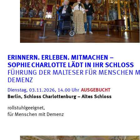
ERINNERN. ERLEBEN. MITMACHEN –
SOPHIE CHARLOTTE LÄDT IN IHR SCHLOSS
FÜHRUNG DER MALTESER FÜR MENSCHEN M
DEMENZ
Dienstag, 03.11.2026, 14.00
Uhr
AUSGEBUCHT
Berlin, Schloss Charlottenburg – Altes Schloss
rollstuhlgeeignet,
für Menschen mit Demenz