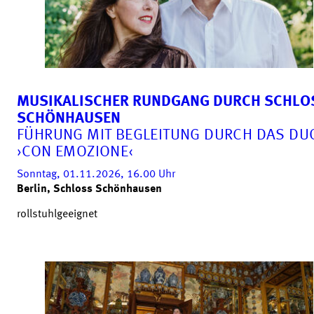
MUSIKALISCHER RUNDGANG DURCH SCHLO
SCHÖNHAUSEN
FÜHRUNG MIT BEGLEITUNG DURCH DAS DU
›CON EMOZIONE‹
Sonntag, 01.11.2026, 16.00
Uhr
Berlin, Schloss Schönhausen
rollstuhlgeeignet