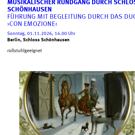
MUSIKALISCHER RUNDGANG DURCH SCHLO
SCHÖNHAUSEN
FÜHRUNG MIT BEGLEITUNG DURCH DAS DU
›CON EMOZIONE‹
Sonntag, 01.11.2026, 14.00
Uhr
Berlin, Schloss Schönhausen
rollstuhlgeeignet