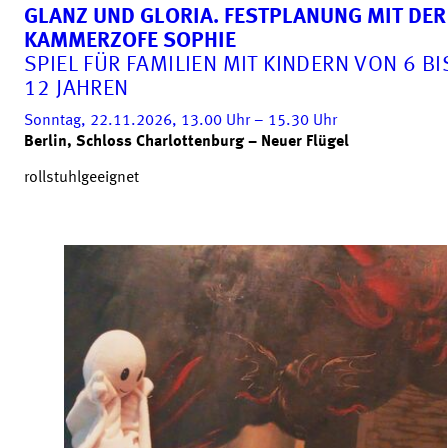
GLANZ UND GLORIA. FESTPLANUNG MIT DER
KAMMERZOFE SOPHIE
SPIEL FÜR FAMILIEN MIT KINDERN VON 6 BI
12 JAHREN
Sonntag, 22.11.2026, 13.00
Uhr
– 15.30
Uhr
Berlin, Schloss Charlottenburg – Neuer Flügel
rollstuhlgeeignet