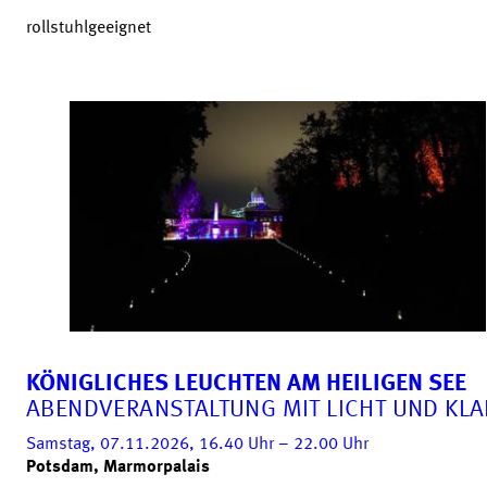
rollstuhlgeeignet
KÖNIGLICHES LEUCHTEN AM HEILIGEN SEE
ABENDVERANSTALTUNG MIT LICHT UND KL
Samstag, 07.11.2026, 16.40
Uhr
– 22.00
Uhr
Potsdam, Marmorpalais